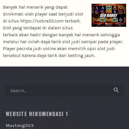
Banyak hal menarik yang dapat
dinikmati oleh player saat berjudi slot
di situs https://cobra33.com terbaik.
Slot yang terdapat di dalam situs
terbaik akan hadir dengan banyak hal menarik sehingga
melalui hal inilah daya tarik slot judi sampai pada player.
Player pecinta judi online akan memilih opsi slot judi
tersebut karena daya tarik dari betting jauh
…
Search
Search
WEBSITE REKOMENDASI 1
Mustang303