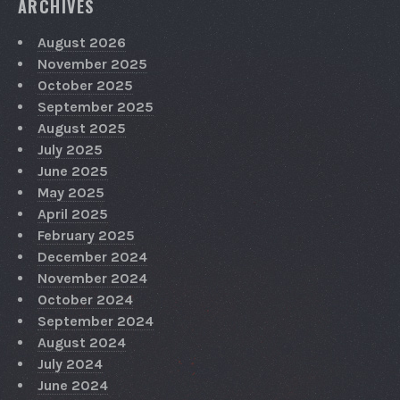
ARCHIVES
August 2026
November 2025
October 2025
September 2025
August 2025
July 2025
June 2025
May 2025
April 2025
February 2025
December 2024
November 2024
October 2024
September 2024
August 2024
July 2024
June 2024