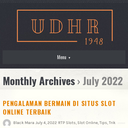
Menu
Monthly Archives
› July 2022
PENGALAMAN BERMAIN DI SITUS SLOT
ONLINE TERBAIK
Black Mara
July 4, 2022
RTP Slots
,
Slot Online
,
Tips
,
Trik