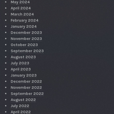
May 2024
April 2024
March 2024
February 2024
January 2024
December 2023
November 2023
October 2023
September 2023
August 2023
July 2023
April 2023
January 2023
December 2022
November 2022
September 2022
August 2022
July 2022
April 2022