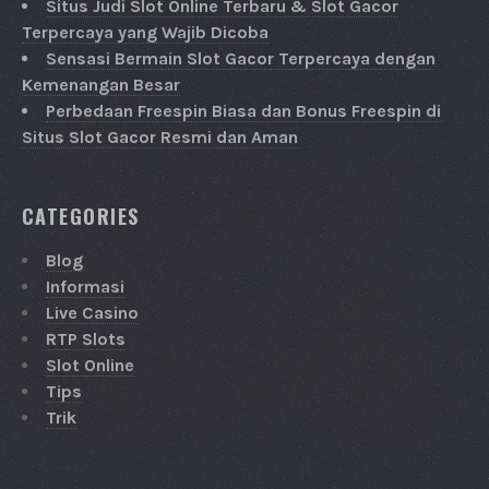
Situs Judi Slot Online Terbaru & Slot Gacor
Terpercaya yang Wajib Dicoba
Sensasi Bermain Slot Gacor Terpercaya dengan
Kemenangan Besar
Perbedaan Freespin Biasa dan Bonus Freespin di
Situs Slot Gacor Resmi dan Aman
CATEGORIES
Blog
Informasi
Live Casino
RTP Slots
Slot Online
Tips
Trik