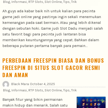
Blog
,
Informasi
,
RTP Slots
,
Slot Online
,
Tips
,
Trik
Ah guys ada kabar baik nih untuk kalian para pecinta
game jadi online yang pastinya ingin sekali menemukan
kemenangan pada saat bermain. Atau yang lebih dikenal
dengan sebutan hoki. Game judi Slot Dadu menjadi salah
satu favorit bagi para pecinta judi lantaran bisa
memberikan keuntungannya yang cepat. Bahkan dalam
beberapa putaran pertama banyak para pemain
…
PERBEDAAN FREESPIN BIASA DAN BONUS
FREESPIN DI SITUS SLOT GACOR RESMI
DAN AMAN
Black Mara
October 4, 2025
Blog
,
Informasi
,
RTP Slots
,
Slot Online
,
Tips
,
Trik
Banyak fitur yang bikin permainan
makin hidup dan menarik. Salah satu