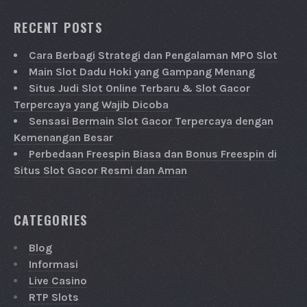
RECENT POSTS
Cara Berbagi Strategi dan Pengalaman MPO Slot
Main Slot Dadu Hoki yang Gampang Menang
Situs Judi Slot Online Terbaru & Slot Gacor
Terpercaya yang Wajib Dicoba
Sensasi Bermain Slot Gacor Terpercaya dengan
Kemenangan Besar
Perbedaan Freespin Biasa dan Bonus Freespin di
Situs Slot Gacor Resmi dan Aman
CATEGORIES
Blog
Informasi
Live Casino
RTP Slots