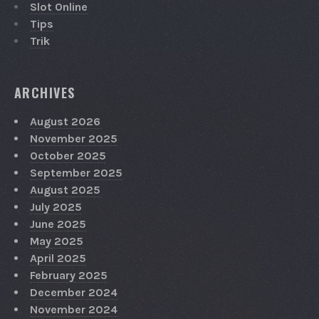
Slot Online
Tips
Trik
ARCHIVES
August 2026
November 2025
October 2025
September 2025
August 2025
July 2025
June 2025
May 2025
April 2025
February 2025
December 2024
November 2024