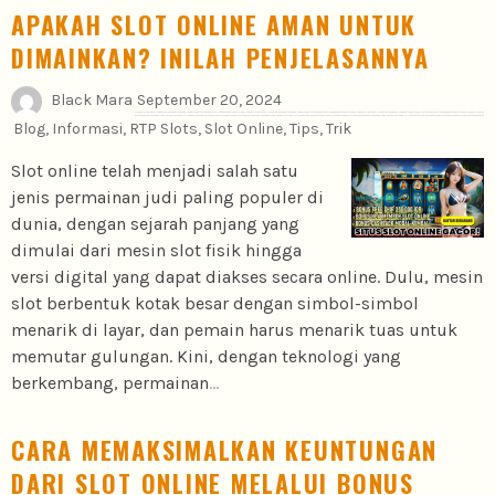
APAKAH SLOT ONLINE AMAN UNTUK
DIMAINKAN? INILAH PENJELASANNYA
Black Mara
September 20, 2024
Blog
,
Informasi
,
RTP Slots
,
Slot Online
,
Tips
,
Trik
Slot online telah menjadi salah satu
jenis permainan judi paling populer di
dunia, dengan sejarah panjang yang
dimulai dari mesin slot fisik hingga
versi digital yang dapat diakses secara online. Dulu, mesin
slot berbentuk kotak besar dengan simbol-simbol
menarik di layar, dan pemain harus menarik tuas untuk
memutar gulungan. Kini, dengan teknologi yang
berkembang, permainan
…
CARA MEMAKSIMALKAN KEUNTUNGAN
DARI SLOT ONLINE MELALUI BONUS