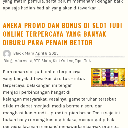
yang masih pemula, serta belum memahami dengan baik
apa saja hadiah-hadiah yang akan ditawarkan.
…
ANEKA PROMO DAN BONUS DI SLOT JUDI
ONLINE TERPERCAYA YANG BANYAK
DIBURU PARA PEMAIN BETTOR
Black Mara
April 8, 2025
Blog
,
Informasi
,
RTP Slots
,
Slot Online
,
Tips
,
Trik
Permainan slot judi online terpercaya
yang banyak ditawarkan di situs – situs
terpercaya, belakangan ini tengah
menjadi perbincangan hangat di
kalangan masyarakat. Pasalnya, game taruhan tersebut
diklaim dapat menjadi media bermain seru dan
menghasilkan pundi – pundi rupiah besar. Tentu saja ini
bukan hanya omong kosong belaka, mengingat pihak
penyedia layanan memang menawarkan banyak promo
…