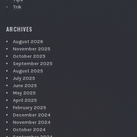
Trik
ARCHIVES
August 2026
November 2025
October 2025
September 2025
August 2025
July 2025
June 2025
May 2025
April 2025
February 2025
December 2024
November 2024
October 2024
September 2024