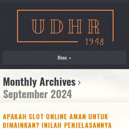
Menu
Monthly Archives
›
September 2024
APAKAH SLOT ONLINE AMAN UNTUK
DIMAINKAN? INILAH PENJELASANNYA