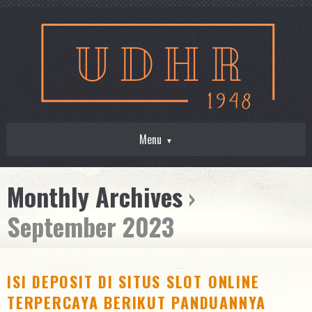
Menu
Monthly Archives
›
September 2023
ISI DEPOSIT DI SITUS SLOT ONLINE
TERPERCAYA BERIKUT PANDUANNYA