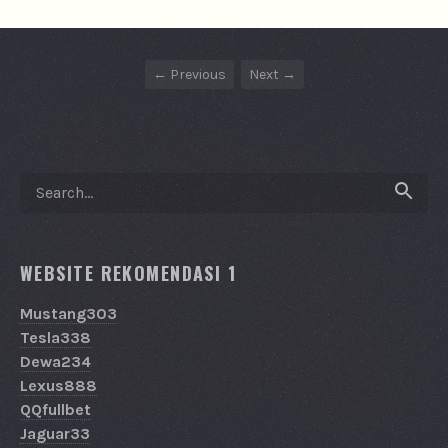
Previous
Next
Search
Search
WEBSITE REKOMENDASI 1
Mustang303
Tesla338
Dewa234
Lexus888
QQfullbet
Jaguar33