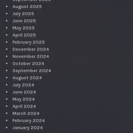
August 2025
July 2025
June 2025
May 2025
April 2025
February 2025
December 2024
November 2024
October 2024
September 2024
August 2024
July 2024
June 2024
May 2024
April 2024
March 2024
February 2024
January 2024