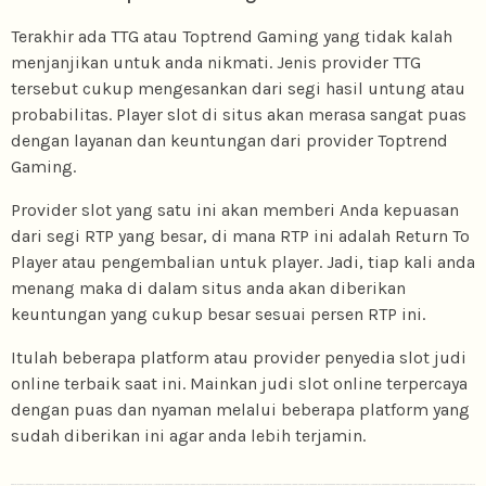
Terakhir ada TTG atau Toptrend Gaming yang tidak kalah
menjanjikan untuk anda nikmati. Jenis provider TTG
tersebut cukup mengesankan dari segi hasil untung atau
probabilitas. Player slot di situs akan merasa sangat puas
dengan layanan dan keuntungan dari provider Toptrend
Gaming.
Provider slot yang satu ini akan memberi Anda kepuasan
dari segi RTP yang besar, di mana RTP ini adalah Return To
Player atau pengembalian untuk player. Jadi, tiap kali anda
menang maka di dalam situs anda akan diberikan
keuntungan yang cukup besar sesuai persen RTP ini.
Itulah beberapa platform atau provider penyedia slot judi
online terbaik saat ini. Mainkan judi slot online terpercaya
dengan puas dan nyaman melalui beberapa platform yang
sudah diberikan ini agar anda lebih terjamin.