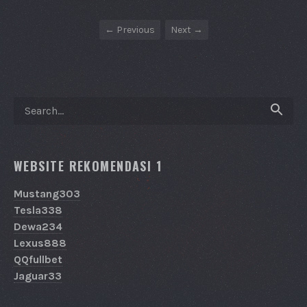
Previous
Next
Search
Search
WEBSITE REKOMENDASI 1
Mustang303
Tesla338
Dewa234
Lexus888
QQfullbet
Jaguar33