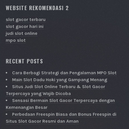
WEBSITE REKOMENDASI 2
slot gacor terbaru
slot gacor hari ini
judi slot online
mpo slot
RECENT POSTS
Cara Berbagi Strategi dan Pengalaman MPO Slot
Main Slot Dadu Hoki yang Gampang Menang
Situs Judi Slot Online Terbaru & Slot Gacor
Terpercaya yang Wajib Dicoba
Sensasi Bermain Slot Gacor Terpercaya dengan
Kemenangan Besar
Perbedaan Freespin Biasa dan Bonus Freespin di
Situs Slot Gacor Resmi dan Aman