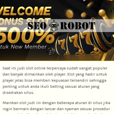
Saat ini judi slot online terpercaya sudah sangat populer
dan banyak dimainkan oleh player. Slot yang hadir untuk
player jelas bisa memberi kepuasan tersendiri sehingga
penting untuk anda ikuti betting sesuai aturan yang
disediakan situs.
Mainkan slot judi ini dengan beberapa aturan di situs jika
ingin bermain dengan lancar dan nyaman sesuai prosedur